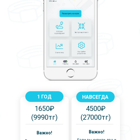
1 ГОД
НАВСЕГДА
1650₽
4500₽
(9990тг)
(27000тг)
Важно!
Важно!