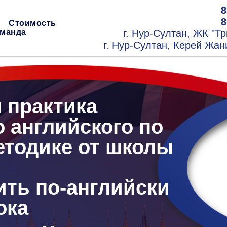
8
8
Стоимость
манда
г. Нур-Султан, ЖК "Т
г. Нур-Султан, Керей Жан
 практика
о английского по
етодике от школы
ить по-английски
ока