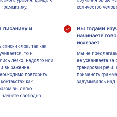
 грамматику.
количество челове
а писанину и
Вы годами изуч
начинаете гово
исчезает
списки слов, так как
учивается, то и
Мы не предлагаем
ись легко, надолго или
ее усваиваете за 
 и выражение
тренировки речи. 
необходимо повторить
применять грамма
контекстах как
задумываясь над 
разом вы легко
 начнете свободно