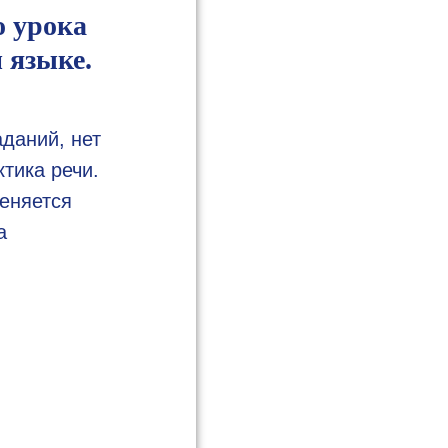
о урока
 языке.
даний, нет
ктика речи.
меняется
а