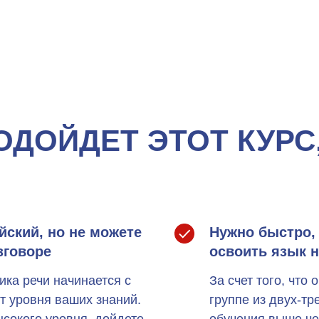
ОДОЙДЕТ ЭТОТ КУРС,
йский, но не можете
Нужно быстро, 
зговоре
освоить язык 
ика речи начинается с
За счет того, что
т уровня ваших знаний.
группе из двух-тр
ысокого уровня, дойдете
обучения выше чем